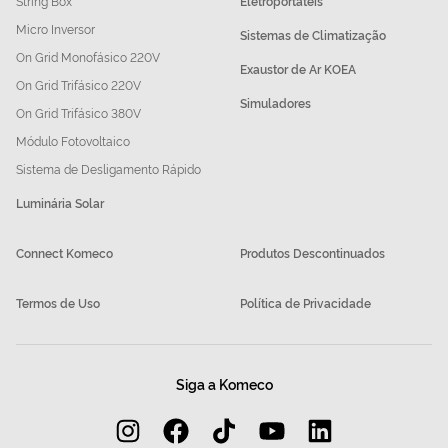
String Box
Eletroportáteis
Micro Inversor
Sistemas de Climatização
On Grid Monofásico 220V
Exaustor de Ar KOEA
On Grid Trifásico 220V
Simuladores
On Grid Trifásico 380V
Módulo Fotovoltaico
Sistema de Desligamento Rápido
Luminária Solar
Connect Komeco
Produtos Descontinuados
Termos de Uso
Política de Privacidade
Siga a Komeco