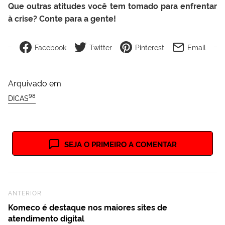
Que outras atitudes você tem tomado para enfrentar
à crise? Conte para a gente!
Facebook
Twitter
Pinterest
Email
Arquivado em
98
DICAS
SEJA O PRIMEIRO A COMENTAR
Previous Post
ANTERIOR
Komeco é destaque nos maiores sites de
atendimento digital