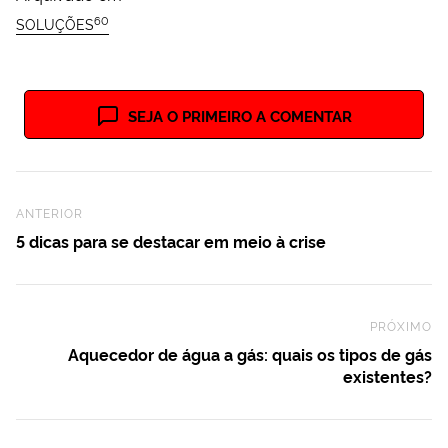
60
SOLUÇÕES
SEJA O PRIMEIRO A COMENTAR
Previous Post
ANTERIOR
5 dicas para se destacar em meio à crise
PRÓXIMO
Ne
Aquecedor de água a gás: quais os tipos de gás
existentes?