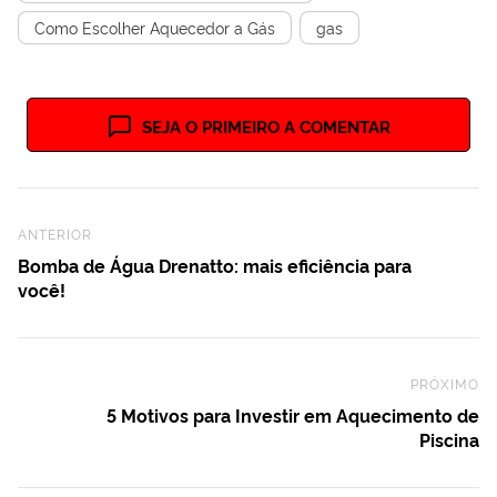
Como Escolher Aquecedor a Gás
gas
SEJA O PRIMEIRO A COMENTAR
Previous Post
ANTERIOR
Bomba de Água Drenatto: mais eficiência para
você!
PRÓXIMO
Ne
5 Motivos para Investir em Aquecimento de
Piscina