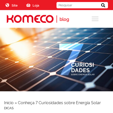
Skip to the content
Site
Loja
blog
Início
»
Conheça 7 Curiosidades sobre Energia Solar
DICAS