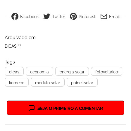
Facebook
Twitter
Pinterest
Email
Arquivado em
98
DICAS
Tags
dicas
economia
energia solar
fotovoltaico
komeco
módulo solar
painel solar
SEJA O PRIMEIRO A COMENTAR