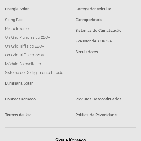
Energia Solar
Carregador Veicular
String Box
Eletroportáteis
Micro Inversor
Sistemas de Climatização
On Grid Monofásico 220V
Exaustor de Ar KOEA
On Grid Trifásico 220V
Simuladores
On Grid Trifásico 380V
Módulo Fotovoltaico
Sistema de Desligamento Rápido
Luminária Solar
Connect Komeco
Produtos Descontinuados
Termos de Uso
Política de Privacidade
Siga a Komeco