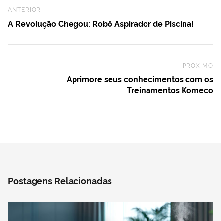
Previous Post
ANTERIOR
A Revolução Chegou: Robô Aspirador de Piscina!
PRÓXIMO
Ne
Aprimore seus conhecimentos com os
Treinamentos Komeco
Postagens Relacionadas