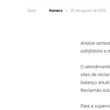
Autor
Komeco
25 de agosto de 2016
Análise semest
satisfatória e 
O atendimento
sites de recl
balanço anual
Reclamão está
Para a supervi