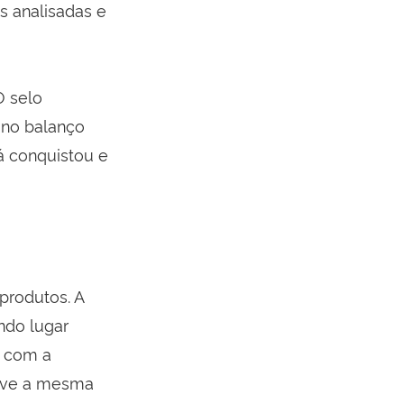
s analisadas e
O selo
 no balanço
á conquistou e
produtos. A
ndo lugar
m com a
teve a mesma