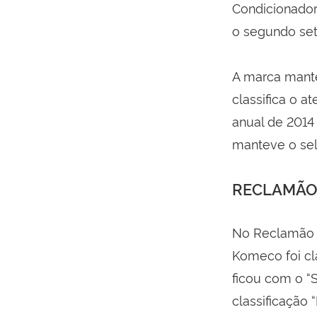
Condicionador
o segundo se
A marca mante
classifica o 
anual de 2014
manteve o se
RECLAMÃ
No Reclamão a
Komeco foi cl
ficou com o “
classificação