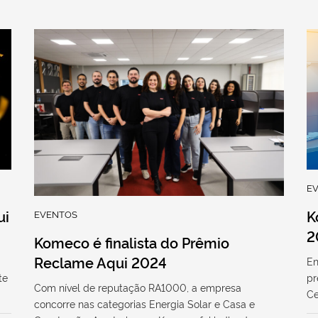
E
ui
K
EVENTOS
2
Komeco é finalista do Prêmio
Reclame Aqui 2024
En
te
pr
Com nível de reputação RA1000, a empresa
Ce
concorre nas categorias Energia Solar e Casa e