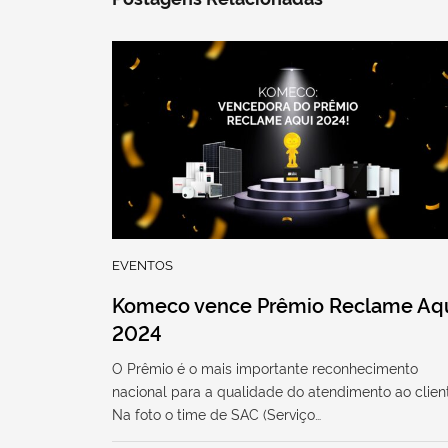
EVENTOS
Komeco vence Prêmio Reclame Aq
2024
O Prêmio é o mais importante reconhecimento
nacional para a qualidade do atendimento ao clien
Na foto o time de SAC (Serviço…