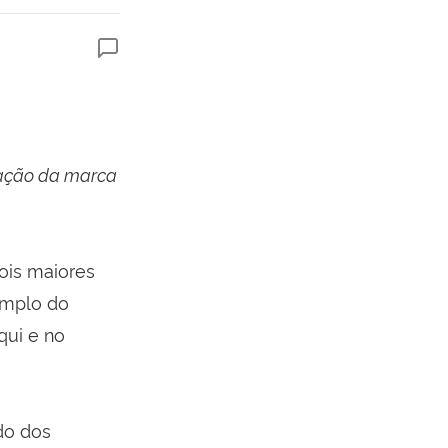
tação da marca
ois maiores
emplo do
qui e no
ado dos