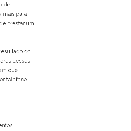
o de
a mais para
 de prestar um
 resultado do
dores desses
 em que
or telefone
entos