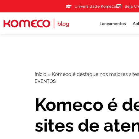
Skip to the content
Universidade Komeco
Seja C
blog
Lançamentos
So
Início
»
Komeco é destaque nos maiores sites 
EVENTOS
Komeco é de
sites de ate