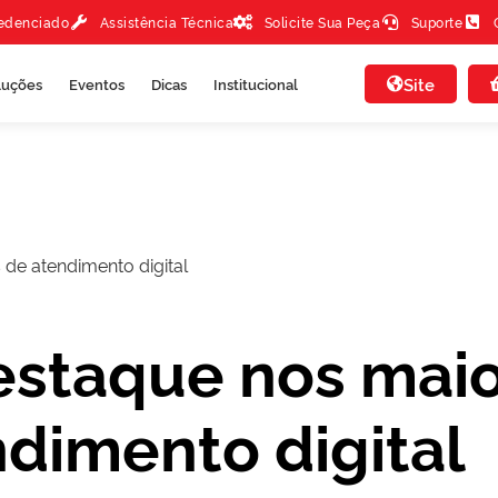
redenciado
Assistência Técnica
Solicite Sua Peça
Suporte
Site
luções
Eventos
Dicas
Institucional
de atendimento digital
staque nos mai
ndimento digital