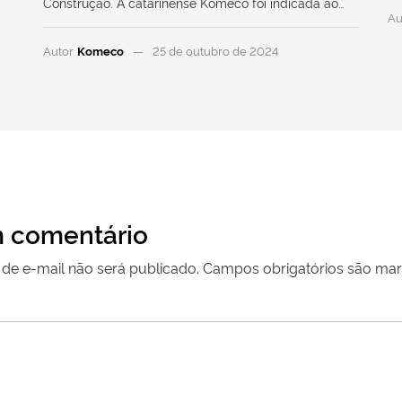
Construção. A catarinense Komeco foi indicada ao…
Au
Autor
Komeco
25 de outubro de 2024
 comentário
de e-mail não será publicado.
Campos obrigatórios são m