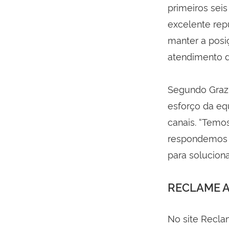
primeiros sei
excelente rep
manter a posi
atendimento d
Segundo Grazie
esforço da eq
canais. “Temo
respondemos p
para soluciona
RECLAME 
No site Recla