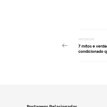
Previous Post
ANTERIOR
7 mitos e verda
condicionado 
Postagens Relacionadas