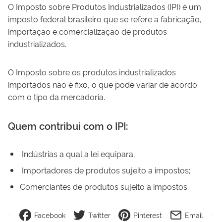
O
Im
post
o
so
bre
Pro
d
ut
os
Industrializados (
IP
I
)
é
um
imp
ost
o
federal
bras
ile
iro
que
se refere a
fabric
a
ç
ão
,
import
a
ç
ão
e
com
er
cial
iza
ç
ão
de
prod
ut
os
industrial
iz
ados
.
O Imposto sobre os produtos industrializados
importados não é fixo, o que pode variar de acordo
com o tipo da mercadoria.
Quem contribui com o IPI:
Indústrias a qual a lei equipara;
Importadores de produtos sujeito a impostos;
Comerciantes de produtos sujeito a impostos.
Facebook
Twitter
Pinterest
Email