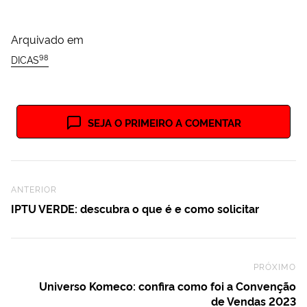
Arquivado em
98
DICAS
SEJA O PRIMEIRO A COMENTAR
Previous Post
ANTERIOR
IPTU VERDE: descubra o que é e como solicitar
PRÓXIMO
Ne
Universo Komeco: confira como foi a Convenção
de Vendas 2023