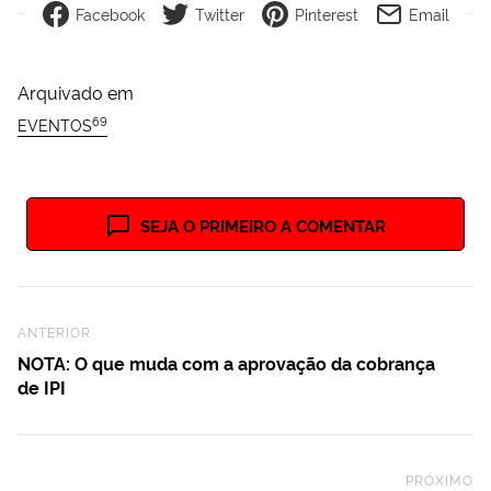
Facebook
Twitter
Pinterest
Email
Arquivado em
69
EVENTOS
SEJA O PRIMEIRO A COMENTAR
Previous Post
ANTERIOR
NOTA: O que muda com a aprovação da cobrança
de IPI
PRÓXIMO
Ne