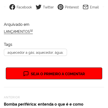
Facebook
Twitter
Pinterest
Email
Arquivado em
32
LANÇAMENTOS
Tags
aquecedor a gás; aquecedor; água;
SEJA O PRIMEIRO A COMENTAR
Previous Post
ANTERIOR
Bomba periférica: entenda o que é e como