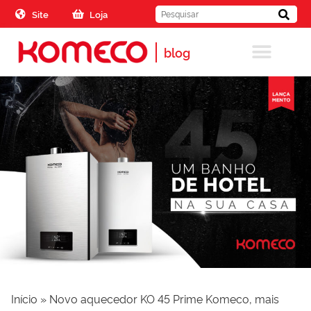
Skip to the content
Site
Loja
blog
Início
»
Novo aquecedor KO 45 Prime Komeco, mais