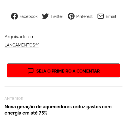
Facebook
Twitter
Pinterest
Email
Arquivado em
32
LANÇAMENTOS
SEJA O PRIMEIRO A COMENTAR
Previous Post
ANTERIOR
Nova geração de aquecedores reduz gastos com
energia em até 75%