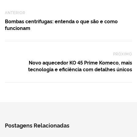
Previous Post
ANTERIOR
Bombas centrífugas: entenda o que são e como
funcionam
PRÓXIMO
Ne
Novo aquecedor KO 45 Prime Komeco, mais
tecnologia e eficiência com detalhes únicos
Postagens Relacionadas