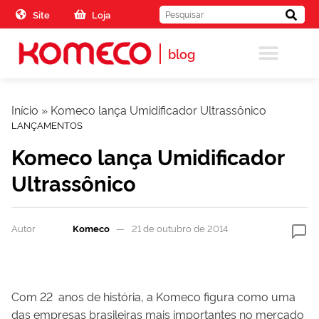
Skip to the content
Site
Loja
blog
Início
»
Komeco lança Umidificador Ultrassônico
LANÇAMENTOS
Komeco lança Umidificador
Ultrassônico
Autor
Komeco
21 de outubro de 2014
Com 22 anos de história, a Komeco figura como uma
das empresas brasileiras mais importantes no mercado