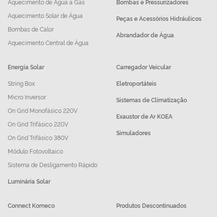
Aquecimento de Água a Gás
Bombas e Pressurizadores
Aquecimento Solar de Água
Peças e Acessórios Hidráulicos
Bombas de Calor
Abrandador de Água
Aquecimento Central de Água
Energia Solar
Carregador Veicular
String Box
Eletroportáteis
Micro Inversor
Sistemas de Climatização
On Grid Monofásico 220V
Exaustor de Ar KOEA
On Grid Trifásico 220V
Simuladores
On Grid Trifásico 380V
Módulo Fotovoltaico
Sistema de Desligamento Rápido
Luminária Solar
Connect Komeco
Produtos Descontinuados