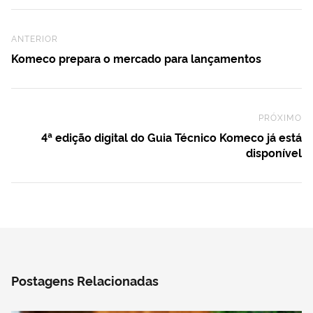
Previous Post
ANTERIOR
Komeco prepara o mercado para lançamentos
PRÓXIMO
Ne
4ª edição digital do Guia Técnico Komeco já está
disponível
Postagens Relacionadas