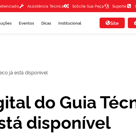
redenciado
Assistência Técnica
Solicite Sua Peça
Suporte
Site
luções
Eventos
Dicas
Institucional
eco já está disponível
gital do Guia Téc
stá disponível