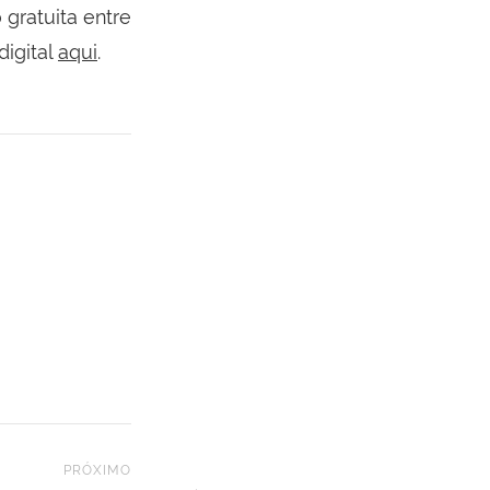
gratuita entre
igital
aqui
.
PRÓXIMO
Next Post