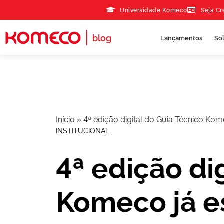
Skip to the content
Universidade Komeco
Seja C
blog
Lançamentos
So
Início
»
4ª edição digital do Guia Técnico Kom
INSTITUCIONAL
4ª edição di
Komeco já e