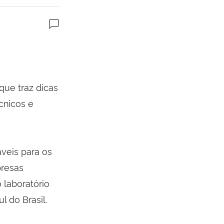
que traz dicas
cnicos e
veis para os
presas
 laboratório
l do Brasil.