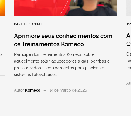
IN
INSTITUCIONAL
A
Aprimore seus conhecimentos com
C
os Treinamentos Komeco
Os
o
Participe dos treinamentos Komeco sobre
pa
aquecimento solar, aquecedores a gás, bombas e
mo
pressurizadores, equipamentos para piscinas e
sistemas fotovoltaicos.
Au
Autor
Komeco
14 de março de 2025