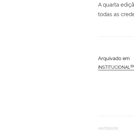
A quarta ediç
todas as cred
Arquivado em
39
INSTITUCIONAL
Previous Post
ANTERIOR