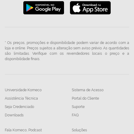
* Os preços, promoções e disponibilidade podem variar de acordo com a
loja e online. Preços sujeitos a alteração sem aviso prévio. As quantidades
são limitadas. Verifique com os revendedores locais o preço e a
disponibilidade finais.
Universidade Komeco
Sistema de Acesso
Assistência Técnica
Portal do Cliente
Seja Credenciado
Suporte
Downloads
FAQ
Fala Komeco, Podcast
Soluções