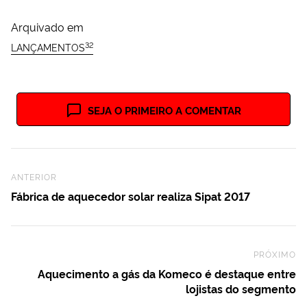
Arquivado em
32
LANÇAMENTOS
SEJA O PRIMEIRO A COMENTAR
Previous Post
ANTERIOR
Fábrica de aquecedor solar realiza Sipat 2017
PRÓXIMO
Ne
Aquecimento a gás da Komeco é destaque entre
lojistas do segmento