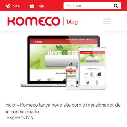
Skip to the content
Site
Loja
blog
Início
»
Komeco lança novo site com dimensionador de
ar-condicionado
LANÇAMENTOS