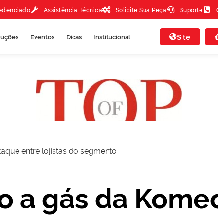
redenciado
Assistência Técnica
Solicite Sua Peça
Suporte
Site
luções
Eventos
Dicas
Institucional
que entre lojistas do segmento
 a gás da Kome