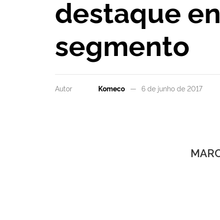
destaque ent
segmento
Autor
Komeco
6 de junho de 2017
MARC