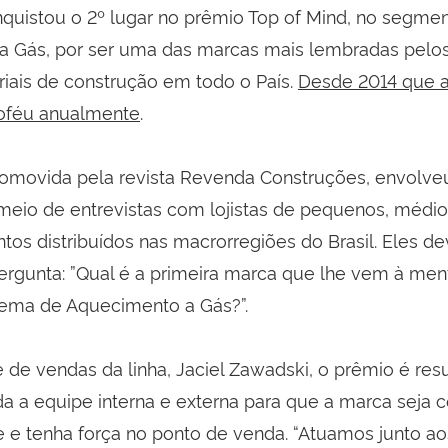
uistou o 2º lugar no prêmio Top of Mind, no segme
 Gás, por ser uma das marcas mais lembradas pelos 
riais de construção em todo o País.
Desde 2014 que 
roféu anualmente
.
romovida pela revista Revenda Construções, envolve
 meio de entrevistas com lojistas de pequenos, médi
tos distribuídos nas macrorregiões do Brasil. Eles d
ergunta: ”Qual é a primeira marca que lhe vem à me
tema de Aquecimento a Gás?”.
 de vendas da linha, Jaciel Zawadski, o prêmio é res
da a equipe interna e externa para que a marca seja 
 e tenha força no ponto de venda. “Atuamos junto aos