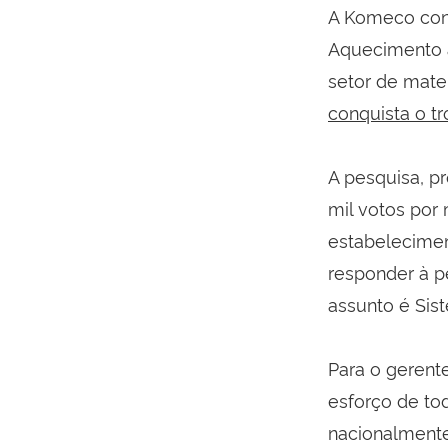
A Komeco conq
Aquecimento a
setor de mate
conquista o t
A pesquisa, p
mil votos por
estabelecimen
responder à p
assunto é Sis
Para o gerente
esforço de to
nacionalmente