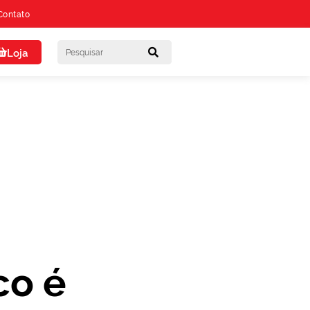
Contato
Loja
co é