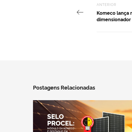
Previous Post
ANTERIOR
Komeco lança 
dimensionador 
Postagens Relacionadas