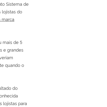
nto Sistema de
lojistas do
a marca
u mais de 5
os e grandes
everiam
nte quando o
ultado do
conhecida
 lojistas para