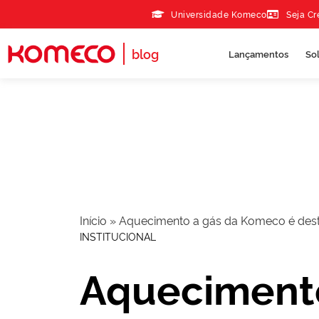
Skip to the content
Universidade Komeco
Seja C
blog
Lançamentos
So
Início
»
Aquecimento a gás da Komeco é desta
INSTITUCIONAL
Aquecimento