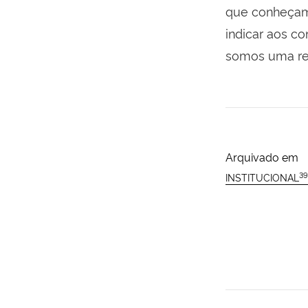
que conheçam 
indicar aos co
somos uma ref
Arquivado em
39
INSTITUCIONAL