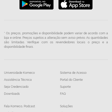
* Os preços, promoções e disponibilidade podem variar de acordo com a
loja e online. Preços sujeitos a alteração sem aviso prévio. As quantidades
são limitadas. Verifique com os revendedores locais o preço e a
disponibilidade finais.
Universidade Komeco
Sistema de Acesso
Assistência Técnica
Portal do Cliente
Seja Credenciado
Suporte
Downloads
FAQ
Fala Komeco, Podcast
Soluções