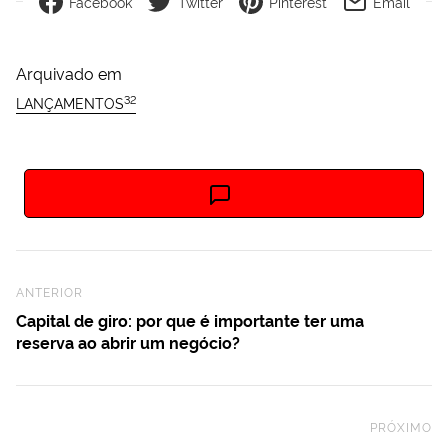
Facebook
Twitter
Pinterest
Email
Arquivado em
32
LANÇAMENTOS
Previous Post
ANTERIOR
Capital de giro: por que é importante ter uma
reserva ao abrir um negócio?
PRÓXIMO
Ne