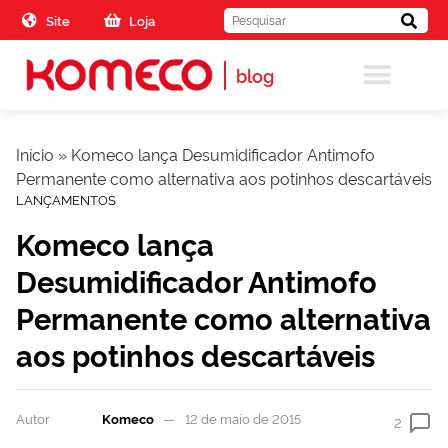
Skip to the content
Site
Loja
blog
Início
»
Komeco lança Desumidificador Antimofo
Permanente como alternativa aos potinhos descartáveis
LANÇAMENTOS
Komeco lança
Desumidificador Antimofo
Permanente como alternativa
aos potinhos descartáveis
Autor
Komeco
12 de maio de 2015
2