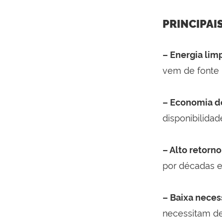
PRINCIPAI
– Energia lim
vem de fonte 
– Economia de
disponibilidad
– Alto retorn
por décadas e
– Baixa nece
necessitam de