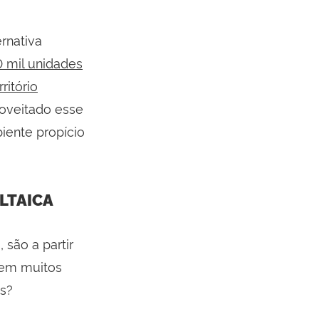
rnativa
 mil unidades
ritório
roveitado esse
iente propício
LTAICA
 são a partir
suem muitos
as?