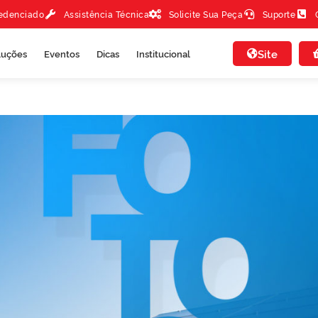
redenciado
Assistência Técnica
Solicite Sua Peça
Suporte
Site
luções
Eventos
Dicas
Institucional