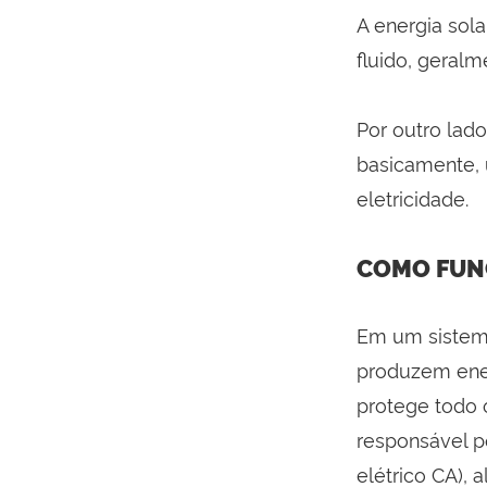
A energia sola
fluido, geralm
Por outro lado
basicamente, u
eletricidade.
COMO FUNC
Em um sistema
produzem ener
protege todo o
responsável po
elétrico CA), 