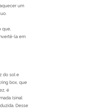
a aquecer um
cuo.
o que,
onvertê-la em
z do sol e
tring box, que
ez, é
rnada (sinal
oduzida. Desse