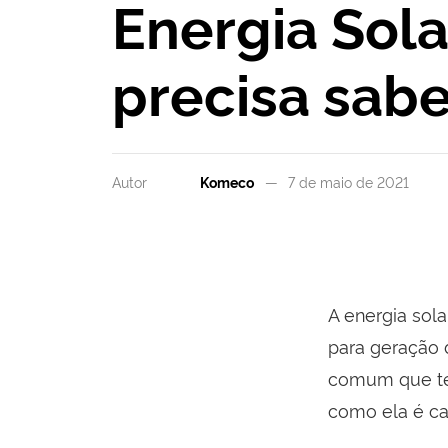
Energia Sola
precisa sabe
Autor
Komeco
7 de maio de 2021
A energia sola
para geração 
comum que ten
como ela é ca