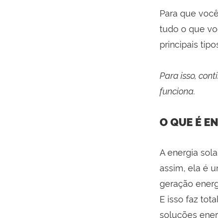
Para que você
tudo o que vo
principais tip
Para isso, con
funciona.
O QUE É E
A energia sola
assim, ela é u
geração energ
E isso faz to
soluções ener