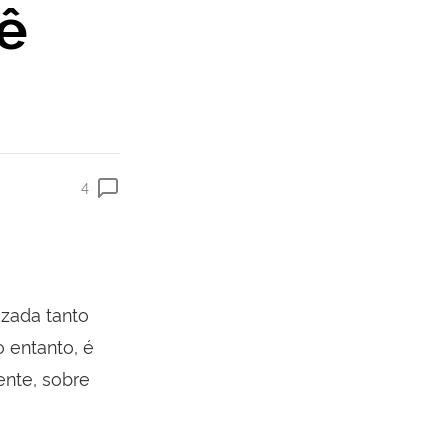
ê
4
izada tanto
 entanto, é
nte, sobre