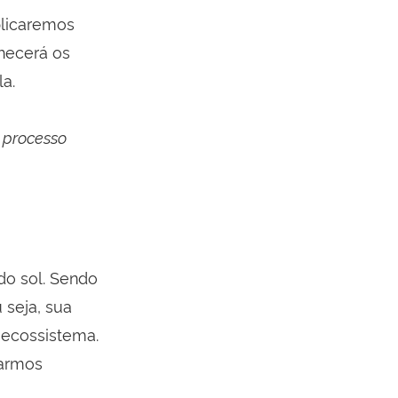
plicaremos
nhecerá os
la.
 processo
 do sol. Sendo
 seja, sua
 ecossistema.
carmos