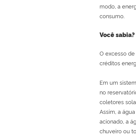
modo, a energ
consumo.
Você sabia?
O excesso de 
créditos ener
Em um sistema
no reservatór
coletores sola
Assim, a água
acionado, a á
chuveiro ou t