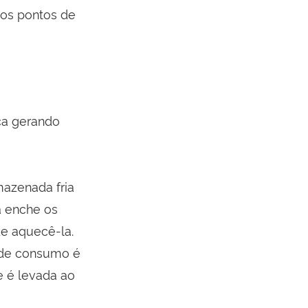
aos pontos de
ca gerando
mazenada fria
a enche os
de aquecê-la.
 de consumo é
e é levada ao