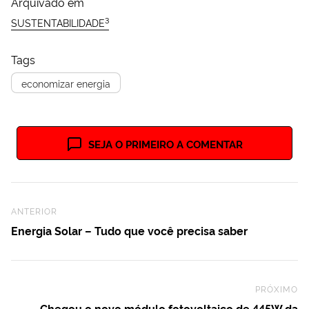
Arquivado em
3
SUSTENTABILIDADE
Tags
economizar energia
SEJA O PRIMEIRO A COMENTAR
Previous Post
ANTERIOR
Energia Solar – Tudo que você precisa saber
PRÓXIMO
Ne
Chegou o novo módulo fotovoltaico de 445W da