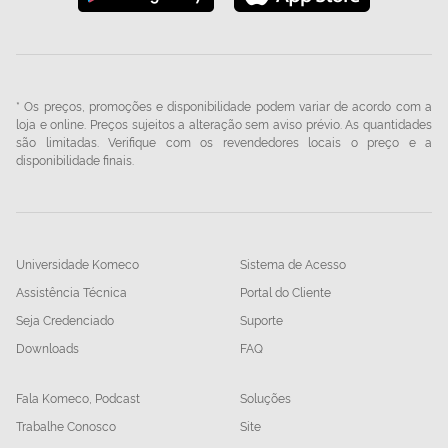
* Os preços, promoções e disponibilidade podem variar de acordo com a
loja e online. Preços sujeitos a alteração sem aviso prévio. As quantidades
são limitadas. Verifique com os revendedores locais o preço e a
disponibilidade finais.
Universidade Komeco
Sistema de Acesso
Assistência Técnica
Portal do Cliente
Seja Credenciado
Suporte
Downloads
FAQ
Fala Komeco, Podcast
Soluções
Trabalhe Conosco
Site