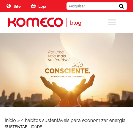
Skip to the content
Site
Loja
blog
Início
»
4 hábitos sustentáveis para economizar energia
SUSTENTABILIDADE