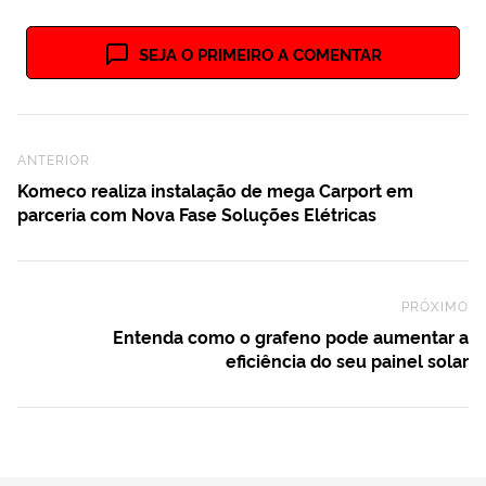
SEJA O PRIMEIRO A COMENTAR
Previous Post
ANTERIOR
Komeco realiza instalação de mega Carport em
parceria com Nova Fase Soluções Elétricas
PRÓXIMO
Ne
Entenda como o grafeno pode aumentar a
eficiência do seu painel solar