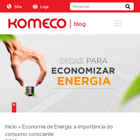
Skip to the content
Site
Loja
blog
Início
»
Economia de Energia: a importância do
consumo consciente