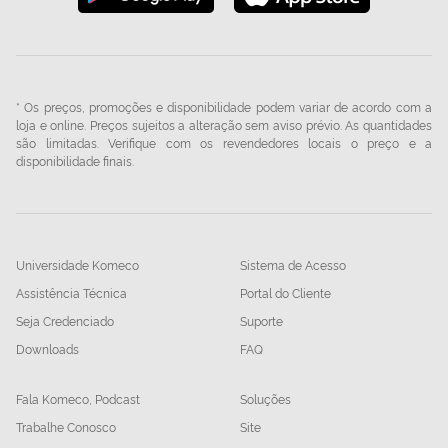
* Os preços, promoções e disponibilidade podem variar de acordo com a
loja e online. Preços sujeitos a alteração sem aviso prévio. As quantidades
são limitadas. Verifique com os revendedores locais o preço e a
disponibilidade finais.
Universidade Komeco
Sistema de Acesso
Assistência Técnica
Portal do Cliente
Seja Credenciado
Suporte
Downloads
FAQ
Fala Komeco, Podcast
Soluções
Trabalhe Conosco
Site