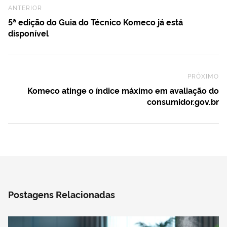
Previous Post
ANTERIOR
5ª edição do Guia do Técnico Komeco já está
disponível
PRÓXIMO
Ne
Komeco atinge o índice máximo em avaliação do
consumidor.gov.br
Postagens Relacionadas