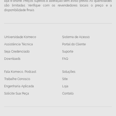
loja e online. Preços sujeitos a alteração sem aviso prévio. As quantidades
são limitadas. Verifique com os revendedores locais o preço e a
disponibilidade finais.
Universidade Komeco
Sistema de Acesso
Assistência Técnica
Portal do Cliente
Seja Credenciado
Suporte
Downloads
FAQ
Fala Komeco, Podcast
Soluções
Trabalhe Conosco
Site
Engenharia Aplicada
Loja
Solicite Sua Peça
Contato