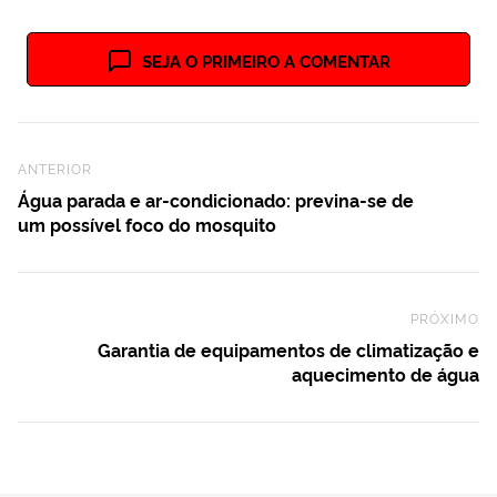
SEJA O PRIMEIRO A COMENTAR
Previous Post
ANTERIOR
Água parada e ar-condicionado: previna-se de
um possível foco do mosquito
PRÓXIMO
Ne
Garantia de equipamentos de climatização e
aquecimento de água