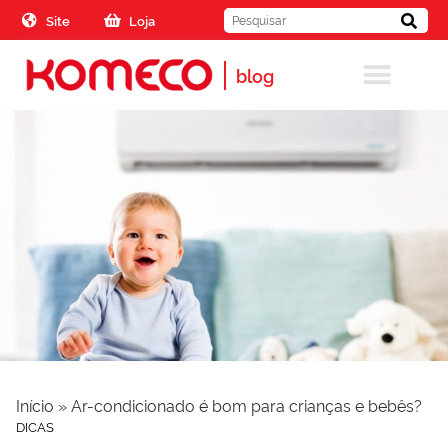
Skip to the content
Site
Loja
blog
Início
»
Ar-condicionado é bom para crianças e bebês?
DICAS