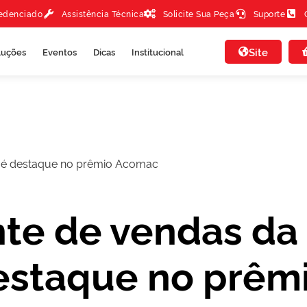
redenciado
Assistência Técnica
Solicite Sua Peça
Suporte
Site
luções
Eventos
Dicas
Institucional
 é destaque no prêmio Acomac
te de vendas da
staque no prêm