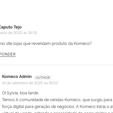
Caputo Tejo
osto de 2020 às 16:05
 no site lojas que revendam produto da Komeco?
PONDER
Komeco Admin
14 de setembro de 2020 às 16:02
Oi Sylvia, boa tarde.
Temos A comunidade de vendas Komeco, que surgiu para 
força digital para geração de negócios. A Komeco inicia o 
virtual da venda, entende a necessidade do consumidor e 