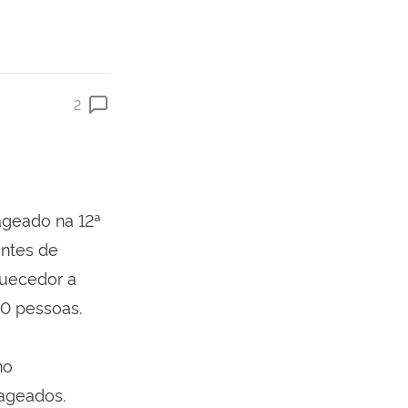
2
ageado na 12ª
antes de
quecedor a
00 pessoas.
no
ageados.