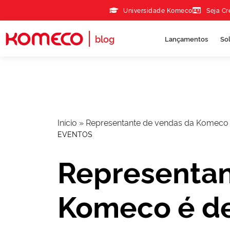
Skip to the content
Universidade Komeco
Seja C
blog
Lançamentos
So
Início
»
Representante de vendas da Komeco
EVENTOS
Representan
Komeco é de