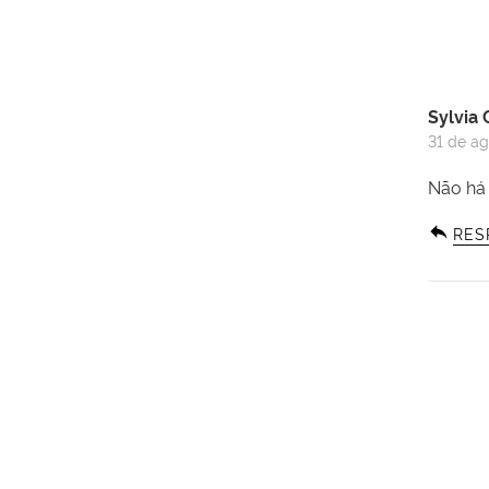
Sylvia 
31 de ag
Não há
RES