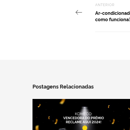
Previous Post
ANTERIOR
Ar-condicionado
como funciona
Postagens Relacionadas