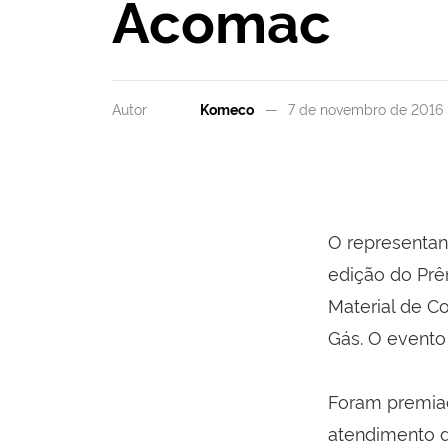
Acomac
Autor
Komeco
7 de novembro de 2016
O representan
edição do Prê
Material de C
Gás. O evento
Foram premiad
atendimento d