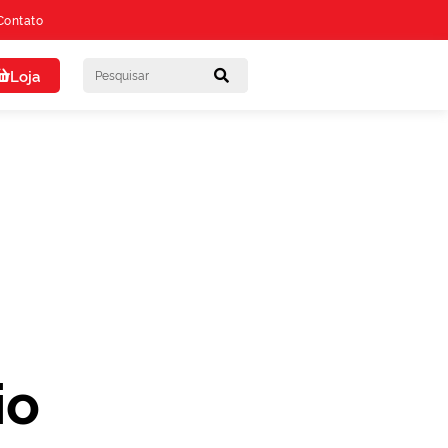
Contato
Loja
io