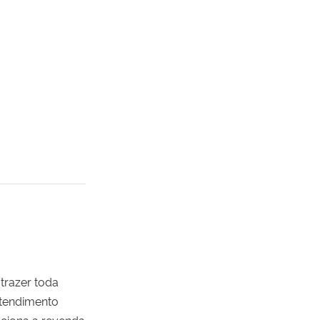
trazer toda
atendimento
aciona a revenda