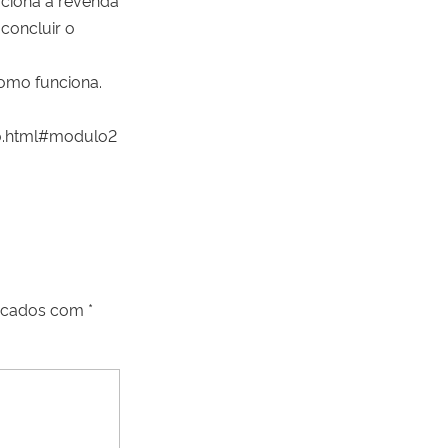
concluir o
como funciona.
o.html#modulo2
arcados com
*