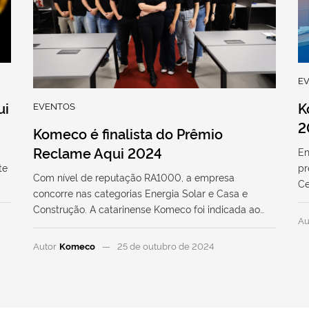
E
ui
K
EVENTOS
2
Komeco é finalista do Prêmio
Reclame Aqui 2024
En
te
pr
Com nível de reputação RA1000, a empresa
Ce
concorre nas categorias Energia Solar e Casa e
Construção. A catarinense Komeco foi indicada ao…
Au
Autor
Komeco
25 de outubro de 2024