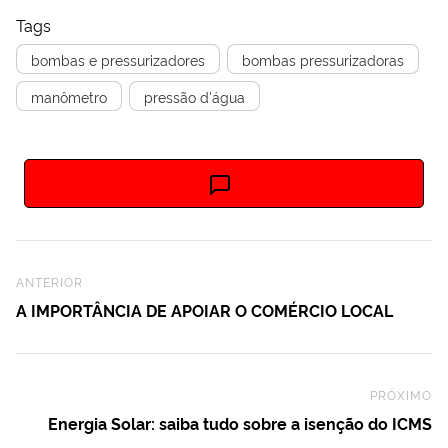
Tags
bombas e pressurizadores
bombas pressurizadoras
manômetro
pressão d'água
Previous Post
ANTERIOR
A IMPORTÂNCIA DE APOIAR O COMÉRCIO LOCAL
PRÓXIMO
Ne
Energia Solar: saiba tudo sobre a isenção do ICMS