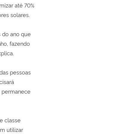
mizar até 70%
res solares.
s do ano que
nho, fazendo
plica.
 das pessoas
cisará
 e permanece
e classe
 utilizar