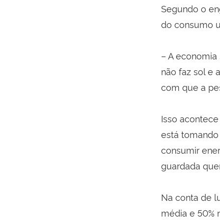
Segundo o eng
do consumo u
– A economia 
não faz sol e
com que a pes
Isso acontece
está tomando 
consumir ener
guardada quen
Na conta de l
média e 50% n