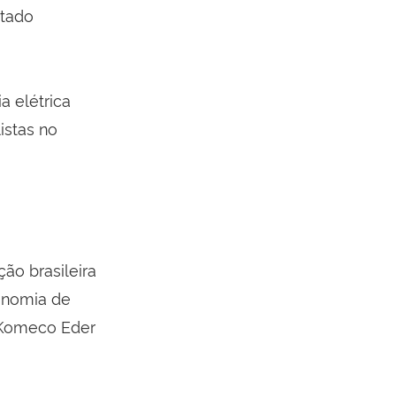
rtado
a elétrica
istas no
ão brasileira
onomia de
 Komeco Eder