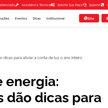
redenciado
Assistência Técnica
Solicite Sua Peça
Suporte
Site
luções
Eventos
Dicas
Institucional
 dicas para aliviar a conta de luz o ano inteiro
 energia:
s dão dicas para