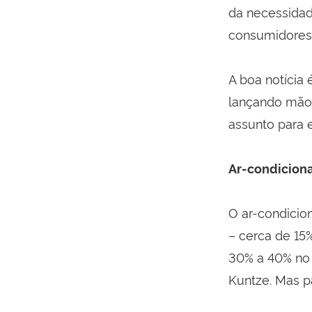
da necessidad
consumidores
A boa notícia
lançando mão d
assunto para e
Ar-condicion
O ar-condicio
– cerca de 15
30% a 40% no 
Kuntze. Mas p