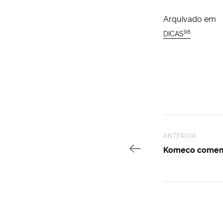
Arquivado em
98
DICAS
Previous Post
ANTERIOR
Komeco comem