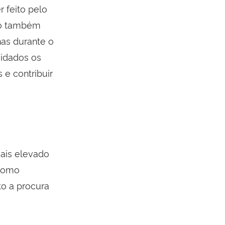
r feito pelo
uso também
nas durante o
uidados os
e contribuir
mais elevado
 como
o a procura