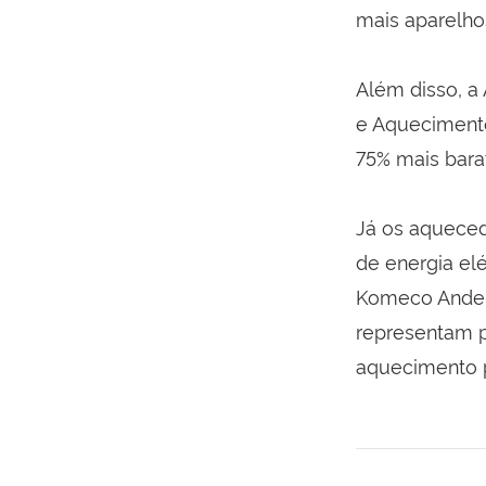
mais aparelho
Além disso, a 
e Aquecimento
75% mais barat
Já os aquece
de energia el
Komeco Ander
representam p
aquecimento p