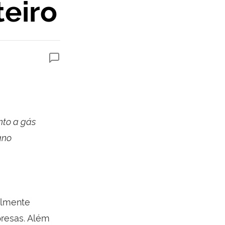
teiro
nto a gás
ano
almente
presas. Além