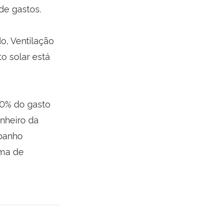
de gastos.
o, Ventilação
o solar está
0% do gasto
nheiro da
banho
rma de