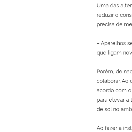
Uma das altern
reduzir o co
precisa de me
– Aparelhos s
que ligam nov
Porém, de nad
colaborar. Ao
acordo com o
para elevar a
de sol no ambi
Ao fazer a ins