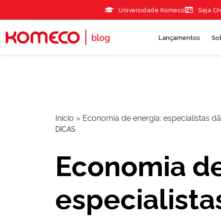
Skip to the content
Universidade Komeco
Seja C
blog
Lançamentos
So
Início
»
Economia de energia: especialistas dão
DICAS
Economia de
especialista