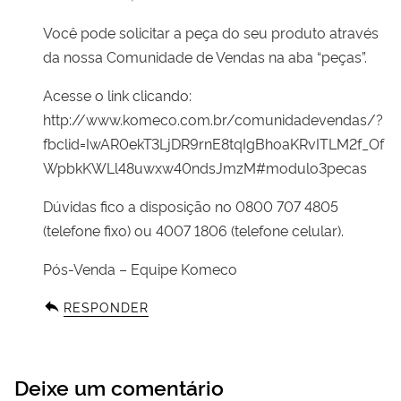
Você pode solicitar a peça do seu produto através
da nossa Comunidade de Vendas na aba “peças”.
Acesse o link clicando:
http://www.komeco.com.br/comunidadevendas/?
fbclid=IwAR0ekT3LjDR9rnE8tqIgBhoaKRvITLM2f_Of
WpbkKWLl48uwxw40ndsJmzM#modulo3pecas
Dúvidas fico a disposição no 0800 707 4805
(telefone fixo) ou 4007 1806 (telefone celular).
Pós-Venda – Equipe Komeco
RESPONDER
Deixe um comentário