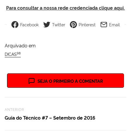
Para consultar a nossa rede credenciada clique aqui.
Facebook
Twitter
Pinterest
Email
Arquivado em
98
DICAS
SEJA O PRIMEIRO A COMENTAR
Previous Post
ANTERIOR
Guia do Técnico #7 – Setembro de 2016