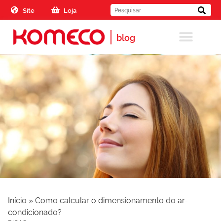
Skip to the content
Site
Loja
blog
Início
»
Como calcular o dimensionamento do ar-
condicionado?