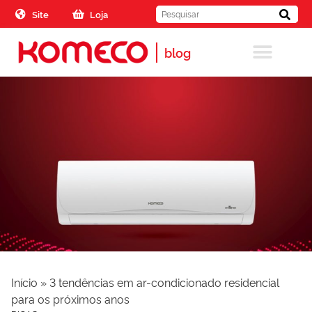
Skip to the content
Site
Loja
blog
Início
»
3 tendências em ar-condicionado residencial
para os próximos anos