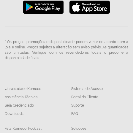
* Os preços, promoções e disponibilidade podem variar de acordo com a
loja e online. Preços sujeitos a alteração sem aviso prévio. As quantidades
são limitadas. Verifique com os revendedores locais o preço e a
disponibilidade finais.
Universidade Komeco
Sistema de Acesso
Assistência Técnica
Portal do Cliente
Seja Credenciado
Suporte
Downloads
FAQ
Fala Komeco, Podcast
Soluções