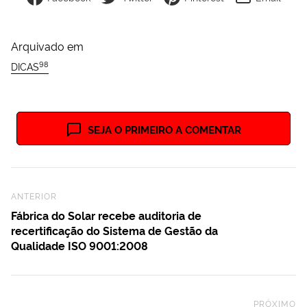
Arquivado em
98
DICAS
SEJA O PRIMEIRO A COMENTAR
Previous Post
ANTERIOR
Fábrica do Solar recebe auditoria de
recertificação do Sistema de Gestão da
Qualidade ISO 9001:2008
PRÓXIMO
Ne