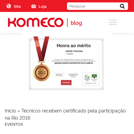
Skip to the content
Site
Loja
blog
Início
»
Técnicos recebem certificado pela participação
na Rio 2016
EVENTOS