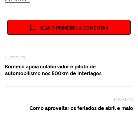
SEJA O PRIMEIRO A COMENTAR
Previous Post
ANTERIOR
Komeco apoia colaborador e piloto de
automobilismo nos 500km de Interlagos
PRÓXIMO
Ne
Como aproveitar os feriados de abril e maio