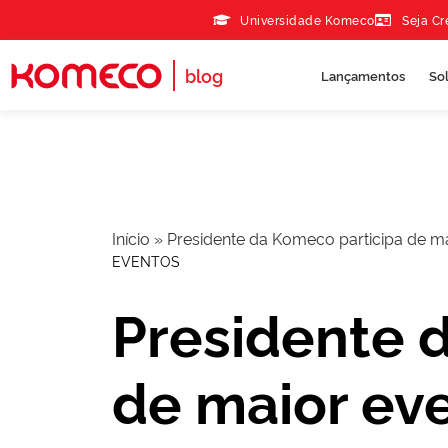
Skip to the content
Universidade Komeco
Seja C
blog
Lançamentos
So
Início
»
Presidente da Komeco participa de 
EVENTOS
Presidente 
de maior ev