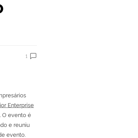
o
1
mpresários
ior Enterprise
o. O evento é
do e reuniu
 de evento.