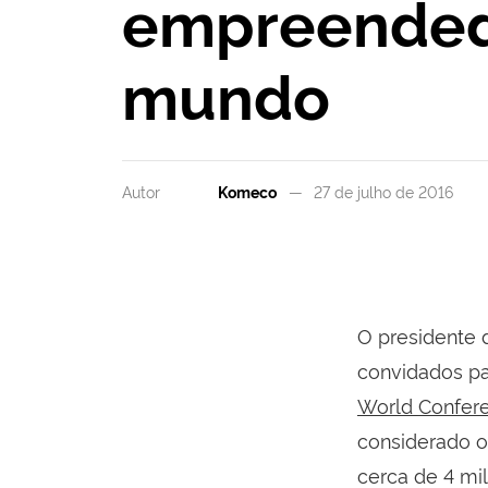
empreended
mundo
Autor
Komeco
27 de julho de 2016
O presidente 
convidados pa
World Confer
considerado 
cerca de 4 mi