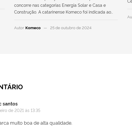
Ce
concorre nas categorias Energia Solar e Casa e
Construção. A catarinense Komeco foi indicada ao…
Au
Autor
Komeco
25 de outubro de 2024
NTÁRIO
c santos
neiro de 2021 às 13:35
ca muito boa de alta qualidade.