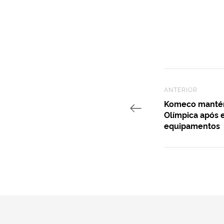
Previous Post
ANTERIOR
Komeco mantém
Olímpica após 
equipamentos