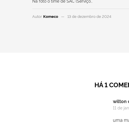
Na foto o time de SAC (Serviço…
Autor
Komeco
13 de dezembro de 2024
HÁ 1 COME
wilton 
11 de ja
uma mar