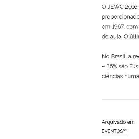
O JEWC 2016 é
proporcionado
em 1967, com o
de aula. O úl
No Brasil, a 
– 35% são EJs 
ciências human
Arquivado em
69
EVENTOS