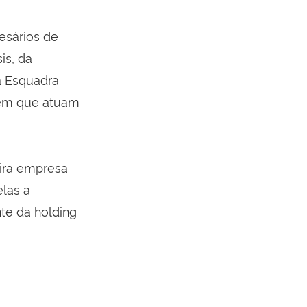
esários de
is, da
a Esquadra
 em que atuam
eira empresa
elas a
te da holding