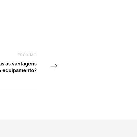
PRÓXIMO
Next Post
ais as vantagens
e equipamento?