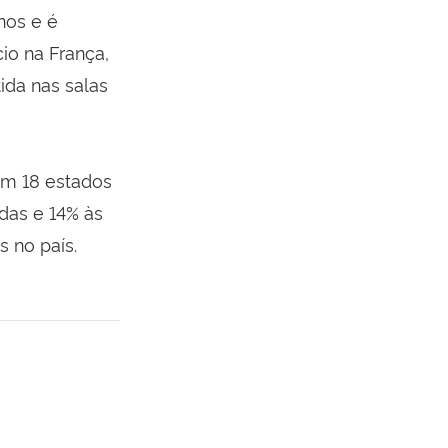
nos e é
io na França,
ida nas salas
em 18 estados
adas e 14% às
s no país.