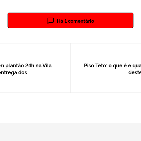
Há 1 comentário
 plantão 24h na Vila
Piso Teto: o que é e qu
entrega dos
dest