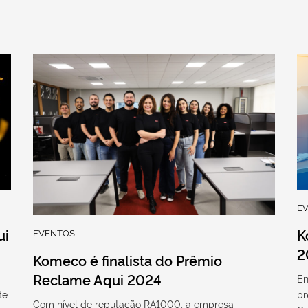
E
ui
K
EVENTOS
2
Komeco é finalista do Prêmio
Reclame Aqui 2024
En
te
pr
Com nível de reputação RA1000, a empresa