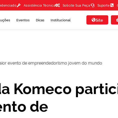
redenciado
Assistência Técnica
Solicite Sua Peça
Suporte
Site
luções
Eventos
Dicas
Institucional
maior evento de empreendedorismo jovem do mundo
da Komeco partic
ento de