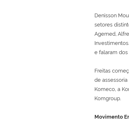
Denisson Mour
setores disti
Agemed, Alfre
Investimento
e falaram dos
Freitas começ
de assessoria 
Komeco, a Kom
Komgroup.
Movimento E