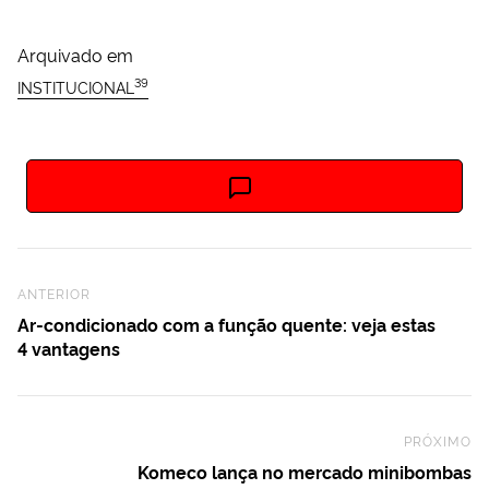
Arquivado em
39
INSTITUCIONAL
Previous Post
ANTERIOR
Ar-condicionado com a função quente: veja estas
4 vantagens
PRÓXIMO
Ne
Komeco lança no mercado minibombas