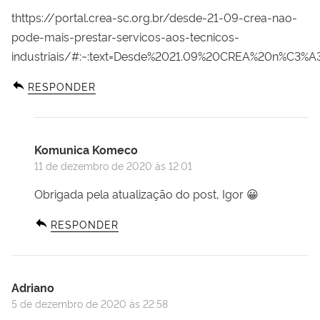
thttps://portal.crea-sc.org.br/desde-21-09-crea-nao-
pode-mais-prestar-servicos-aos-tecnicos-
industriais/#:~:text=Desde%2021.09%20CREA%20n%C3
RESPONDER
Komunica Komeco
11 de dezembro de 2020 às 12:01
Obrigada pela atualização do post, Igor 😀
RESPONDER
Adriano
5 de dezembro de 2020 às 22:58