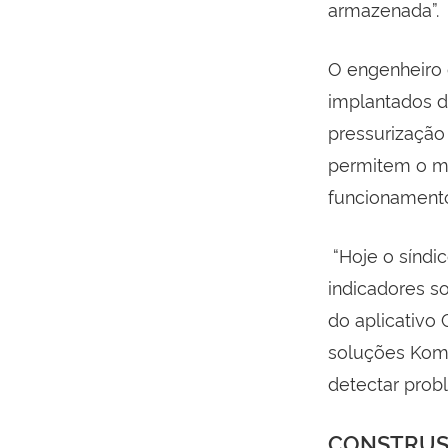
armazenada”.
O engenheiro 
implantados di
pressurização
permitem o m
funcionament
“Hoje o síndi
indicadores so
do aplicativo
soluções Kome
detectar prob
CONSTRUS