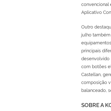
convencional 
Aplicativo Co
Outro destaqu
julho também 
equipamentos, 
principais dif
desenvolvido 
com botões ele
Castellan, ge
composição vi
balanceado, s
SOBRE A 