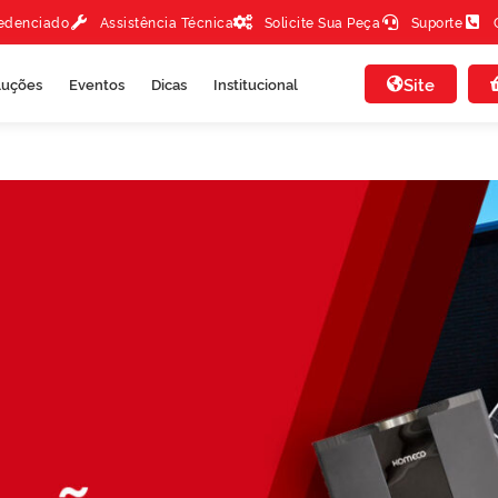
redenciado
Assistência Técnica
Solicite Sua Peça
Suporte
Site
luções
Eventos
Dicas
Institucional