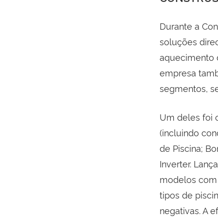
Durante a Con
soluções dire
aquecimento d
empresa tamb
segmentos, se
Um deles foi 
(incluindo co
de Piscina; B
Inverter. Lanç
modelos com p
tipos de pisc
negativas. A 