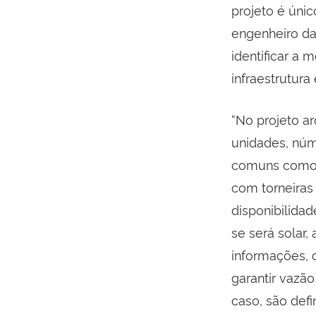
projeto é únic
engenheiro da
identificar a 
infraestrutura 
“No projeto a
unidades, núm
comuns como c
com torneiras 
disponibilidad
se será solar
informações, 
garantir vazã
caso, são def