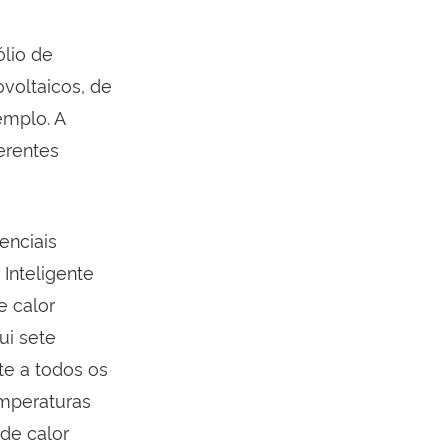
ólio de
voltaicos, de
emplo. A
erentes
enciais
Inteligente
e calor
ui sete
te a todos os
emperaturas
 de calor