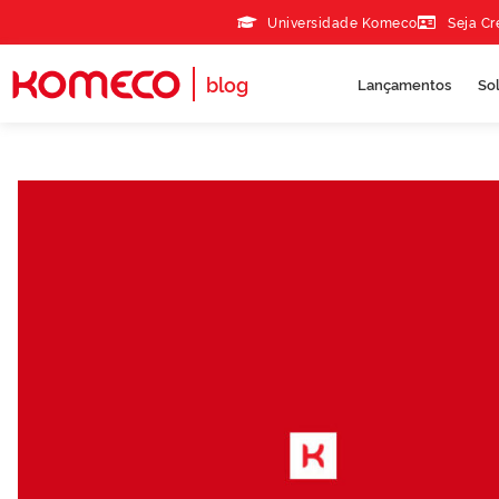
Skip to the content
Universidade Komeco
Seja C
blog
Lançamentos
So