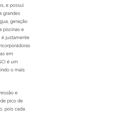
os, e possui
a grandes
gua, geração
a piscinas e
 é justamente
incorporadoras
uras em
SC) é um
uindo o mais
pressão e
de pico de
o, pois cada