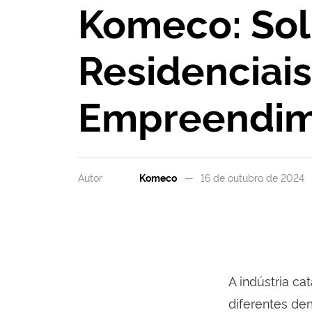
Komeco: Sol
Residenciai
Empreendim
Autor
Komeco
16 de outubro de 2024
A indústria c
diferentes de