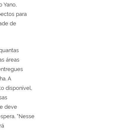
o Yano,
pectos para
dade de
 quantas
as áreas
entregues
ha. A
to disponível,
sas
ue deve
spera. “Nesse
rá