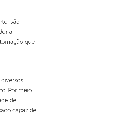
rte, são
der a
automação que
 diversos
ano. Por meio
rede de
cado capaz de