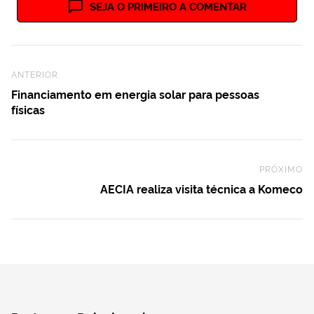
SEJA O PRIMEIRO A COMENTAR
Previous Post
ANTERIOR
Financiamento em energia solar para pessoas
físicas
PRÓXIMO
Ne
AECIA realiza visita técnica a Komeco