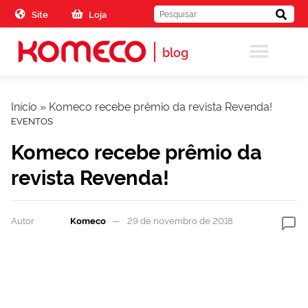
Skip to the content
Site
Loja
blog
Início
»
Komeco recebe prêmio da revista Revenda!
EVENTOS
Komeco recebe prêmio da
revista Revenda!
Autor
Komeco
29 de novembro de 2018