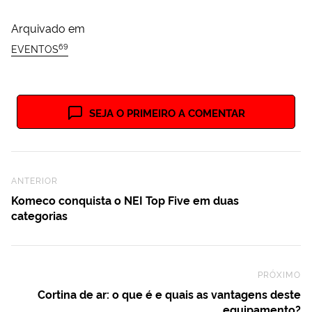
Arquivado em
69
EVENTOS
SEJA O PRIMEIRO A COMENTAR
Previous Post
ANTERIOR
Komeco conquista o NEI Top Five em duas
categorias
PRÓXIMO
Ne
Cortina de ar: o que é e quais as vantagens deste
equipamento?