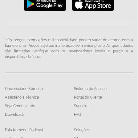
* Os preços, promoções e disponibilidade podem variar de acordo com a
loja e online. Preços sujeitos a alteração sem aviso prévio. As quantidades
são limitadas. Verifique com os revendedores locais o preço e a
disponibilidade finais.
Universidade Komeco
Sistema de Acesso
Assistência Técnica
Portal do Cliente
Seja Credenciado
Suporte
Downloads
FAQ
Fala Komeco, Podcast
Soluções