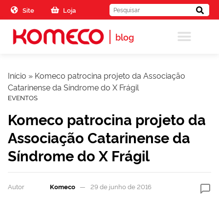
Skip to the content
Site
Loja
blog
Início
»
Komeco patrocina projeto da Associação
Catarinense da Síndrome do X Frágil
EVENTOS
Komeco patrocina projeto da
Associação Catarinense da
Síndrome do X Frágil
Autor
Komeco
29 de junho de 2016