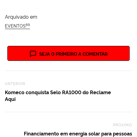
Arquivado em
69
EVENTOS
SEJA O PRIMEIRO A COMENTAR
Previous Post
ANTERIOR
Komeco conquista Selo RA1000 do Reclame
Aqui
PRÓXIMO
Ne
Financiamento em energia solar para pessoas