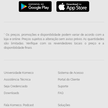
* Os preços, promoções e disponibilidade podem variar de acordo com a
loja e online. Preços sujeitos a alteração sem aviso prévio. As quantidades
são limitadas. Verifique com os revendedores locais o preço e a
disponibilidade finais.
Universidade Komeco
Sistema de Acesso
Assistência Técnica
Portal do Cliente
Seja Credenciado
Suporte
Downloads
FAQ
Fala Komeco, Podcast
Soluções