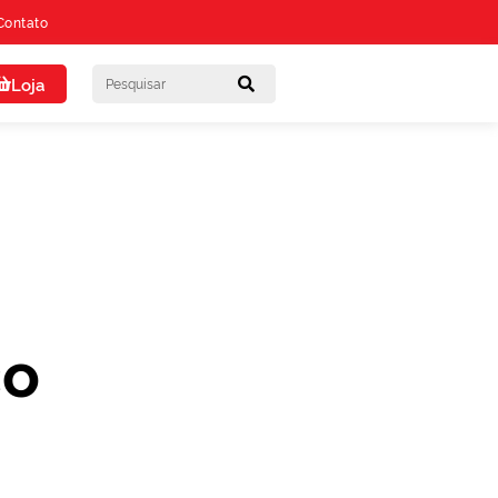
Contato
Loja
co