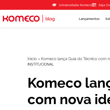
Skip to the content
Universidade Komeco
Seja C
blog
Lançamentos
So
Início
»
Komeco lança Guia do Técnico com n
INSTITUCIONAL
Komeco lanç
com nova id