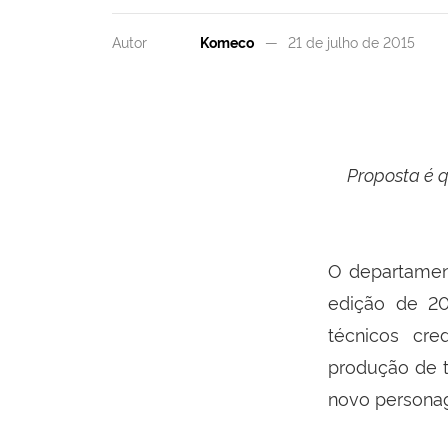
Autor
Komeco
21 de julho de 2015
Proposta é 
O departamen
edição de 2
técnicos cre
produção de t
novo personag