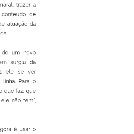
ral, trazer a
r conteúdo de
 de atuação da
da.
ro de um novo
em surgiu da
az ele se ver
linha. Para o
o que faz, que
ele não tem”,
agora é usar o