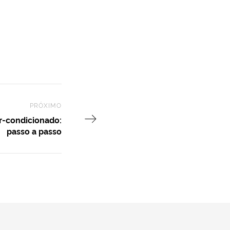
PRÓXIMO
Next Post
ar-condicionado:
passo a passo