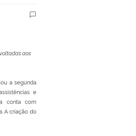
voltadas aos
çou a segunda
ssistências e
sta conta com
. A criação do