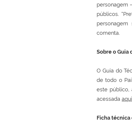
personagem – 
públicos. “Pr
personagem s
comenta.
Sobre o Guia 
O Guia do Téc
de todo o Pa
este público,
acessada
aqu
Ficha técnica