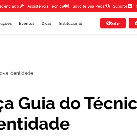
redenciado
Assistência Técnica
Solicite Sua Peça
Suporte
Site
luções
Eventos
Dicas
Institucional
ova identidade
a Guia do Técni
entidade