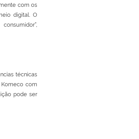
almente com os
eio digital. O
 consumidor”,
ncias técnicas
da Komeco com
dição pode ser