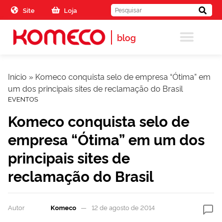
Skip to the content
Site
Loja
blog
Início
»
Komeco conquista selo de empresa “Ótima” em
um dos principais sites de reclamação do Brasil
EVENTOS
Komeco conquista selo de
empresa “Ótima” em um dos
principais sites de
reclamação do Brasil
Autor
Komeco
12 de agosto de 2014