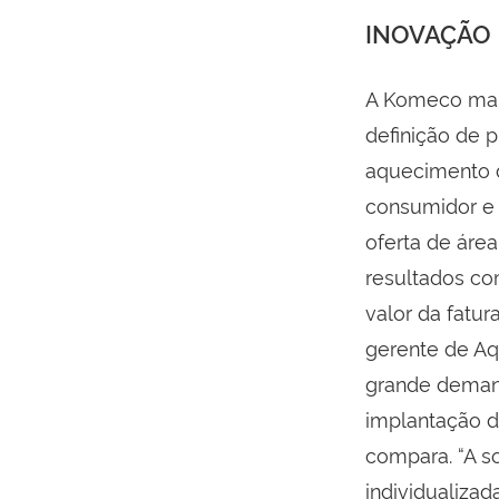
INOVAÇÃO
A Komeco mant
definição de 
aquecimento d
consumidor e 
oferta de áre
resultados co
valor da fatur
gerente de Aq
grande demand
implantação d
compara. “A s
individualizada