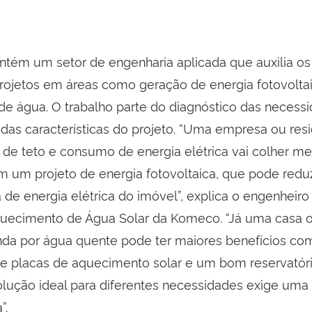
ém um setor de engenharia aplicada que auxilia os 
projetos em áreas como geração de energia fotovolta
e água. O trabalho parte do diagnóstico das necess
das características do projeto. “Uma empresa ou res
a de teto e consumo de energia elétrica vai colher m
m um projeto de energia fotovoltaica, que pode redu
a de energia elétrica do imóvel”, explica o engenheir
uecimento de Água Solar da Komeco. “Já uma casa 
a por água quente pode ter maiores benefícios co
e placas de aquecimento solar e um bom reservatóri
olução ideal para diferentes necessidades exige uma 
”.