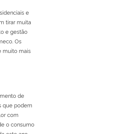
sidenciais e
 tirar muita
o e gestão
meco. Os
e muito mais
gmento de
os que podem
lor com
ade o consumo
a este ano,