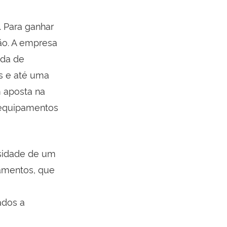
 Para ganhar
ão. A empresa
nda de
s e até uma
m aposta na
 equipamentos
ssidade de um
pamentos, que
ados a