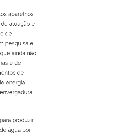
los aparelhos
 de atuação e
 e de
em pesquisa e
 que ainda não
nas e de
mentos de
de energia
 envergadura
para produzir
 de água por