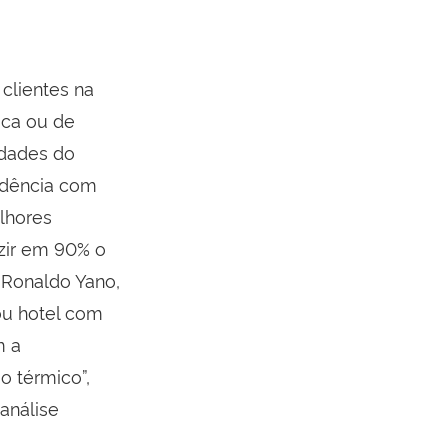
clientes na
ica ou de
idades do
idência com
elhores
zir em 90% o
o Ronaldo Yano,
ou hotel com
m a
o térmico”,
análise