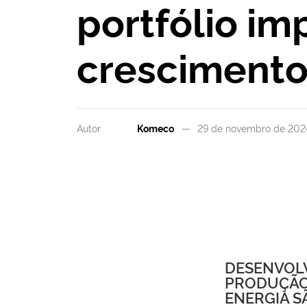
portfólio i
cresciment
Autor
Komeco
29 de novembro de 202
DESENVOLV
PRODUÇÃO 
ENERGIA S