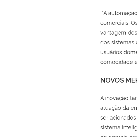
“A automação 
comerciais. O
vantagem dos
dos sistemas 
usuários domé
comodidade e 
NOVOS ME
A inovação t
atuação da e
ser acionado
sistema intel
de energia e