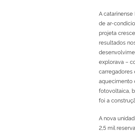
A catarinense
de ar-condici
projeta cresc
resultados no
desenvolvimen
explorava – c
carregadores 
aquecimento d
fotovoltaica,
foi a constru
A nova unidad
2,5 mil reser