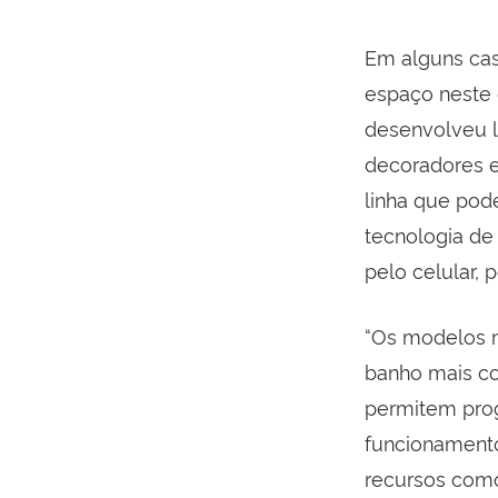
Em alguns cas
espaço neste
desenvolveu l
decoradores e
linha que pod
tecnologia de
pelo celular, 
“Os modelos m
banho mais co
permitem prog
funcionamento
recursos como