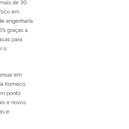
 mais de 30
 foco em
 de engenharia
5% graças a
acas para
r o
pensar em
 da Komeco,
 um ponto
ais e novos
as e