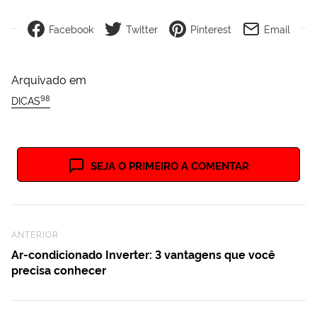
Facebook
Twitter
Pinterest
Email
Arquivado em
98
DICAS
SEJA O PRIMEIRO A COMENTAR
Previous Post
ANTERIOR
Ar-condicionado Inverter: 3 vantagens que você
precisa conhecer