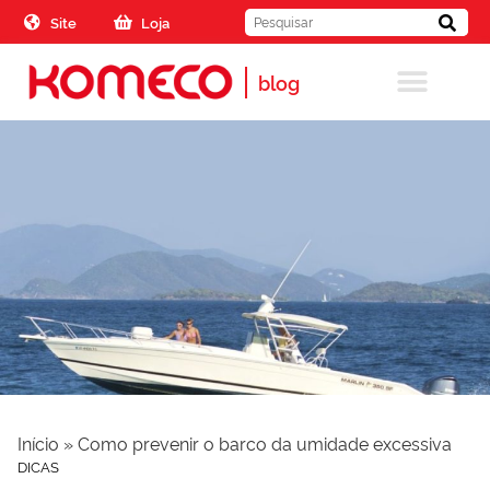
Skip to the content
Site
Loja
blog
Início
»
Como prevenir o barco da umidade excessiva
DICAS