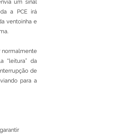
nvia um sinal
ida a PCE irá
da ventoinha e
ama.
r normalmente
 “leitura” da
interrupção de
nviando para a
garantir