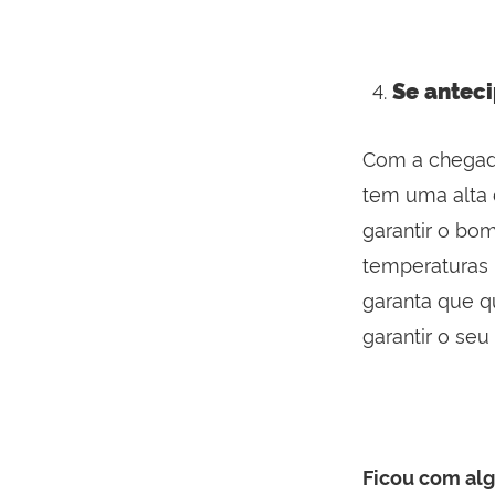
Se antec
Com a chegada
tem uma alta 
garantir o bo
temperaturas b
garanta que q
garantir o seu
Ficou com al