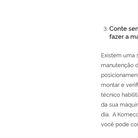
Conte se
fazer a 
Existem uma s
manutenção de
posicionamento
montar e veri
técnico habili
da sua máquin
dia. A Komeco 
você pode con