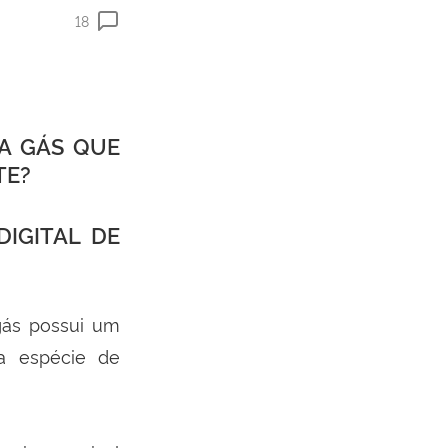
18
A GÁS QUE
TE?
IGITAL DE
gás possui um
a espécie de