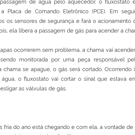
 passagem de água pelo aquecedor, o fluxostato e
a a Placa de Comando Eletrônico (PCE). Em segu
os os sensores de segurança e fará o acionamento 
pois, ela libera a passagem de gás para acender a ch
etapas ocorrerem sem problema, a chama vai acende
 sendo monitorada por uma peça responsável pela
 chama se apague, o gás será cortado. Ocorrendo 
gua, o fluxostato vai cortar o sinal que estava e
esligar as válvulas de gás.
s fria do ano está chegando e com ela, a vontade de 