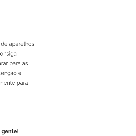
 de aparelhos
consiga
rar para as
utenção e
amente para
 gente!