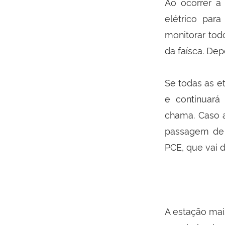
Ao ocorrer a
elétrico par
monitorar tod
da faísca. De
Se todas as 
e continuará
chama. Caso a
passagem de á
PCE, que vai d
A estação mai