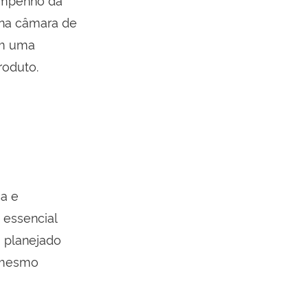
 na câmara de
om uma
roduto.
a e
 essencial
 planejado
é mesmo