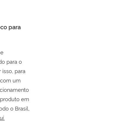
co para
 e
do para o
 isso, para
te com um
uncionamento
 produto em
do o Brasil,
ui.