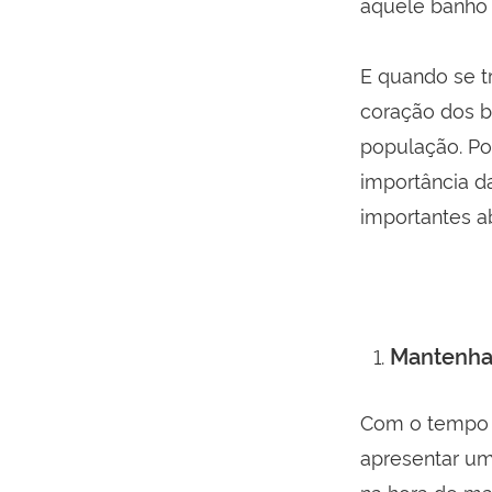
aquele banho 
E quando se t
coração dos b
população. Po
importância d
importantes a
Mantenha
Com o tempo 
apresentar um
na hora de ma