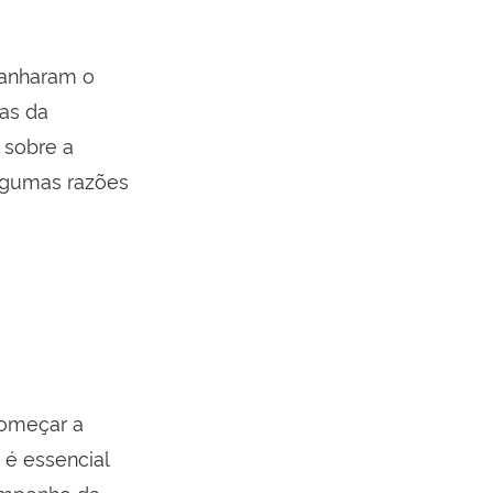
ganharam o
sas da
 sobre a
algumas razões
começar a
 é essencial
sempenho da