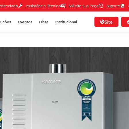
redenciado
Assistência Técnica
Solicite Sua Peça
Suporte
Site
luções
Eventos
Dicas
Institucional