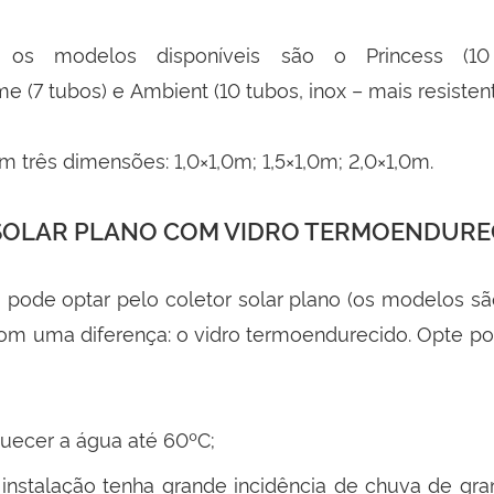
os modelos disponíveis são o Princess (10 
e (7 tubos) e Ambient (10 tubos, inox – mais resistent
 três dimensões: 1,0×1,0m; 1,5×1,0m; 2,0×1,0m.
SOLAR PLANO COM VIDRO TERMOENDURE
ode optar pelo coletor solar plano (os modelos sã
om uma diferença: o vidro termoendurecido. Opte po
quecer a água até 60ºC;
 instalação tenha grande incidência de chuva de gra