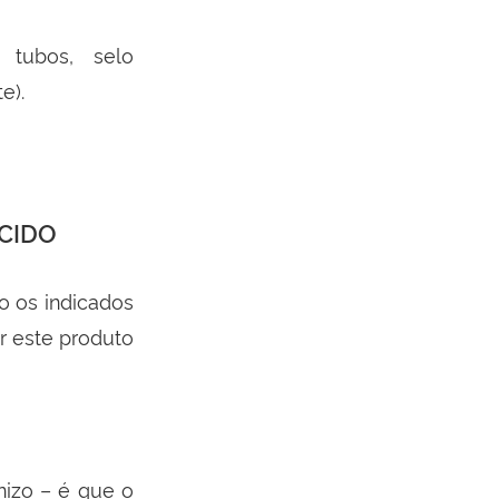
tubos, selo
e).
CIDO
o os indicados
r este produto
nizo – é que o