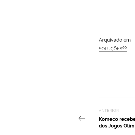
Arquivado em
60
SOLUÇÕES
Previous Post
ANTERIOR
Komeco recebe 
dos Jogos Olím