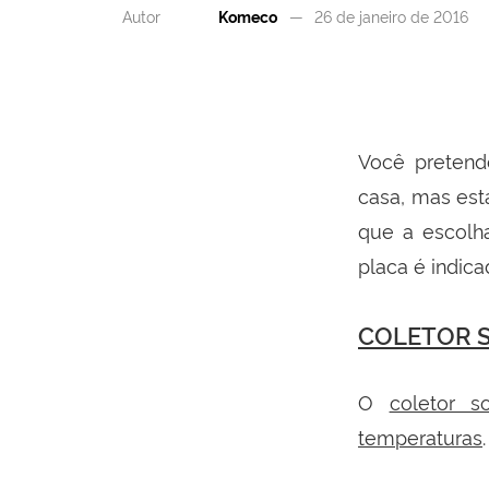
Autor
Komeco
26 de janeiro de 2016
Você pretend
casa, mas est
que a escolh
placa é indica
COLETOR 
O
coletor s
temperaturas