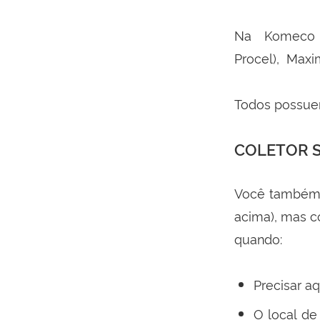
Na Komeco 
Procel), Maxim
Todos possuem
COLETOR 
Você também p
acima), mas c
quando:
Precisar a
O local de