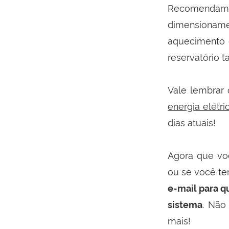
Recomendamos
dimensionamen
aquecimento d
reservatório 
Vale lembrar
energia elétr
dias atuais!
Agora que voc
ou se você t
e-mail para q
. Não
sistema
mais!