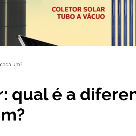
re cada um?
r: qual é a difere
um?