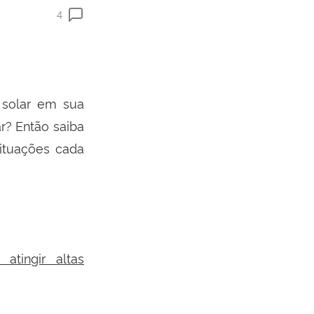
4
 solar em sua
r? Então saiba
ituações cada
atingir altas