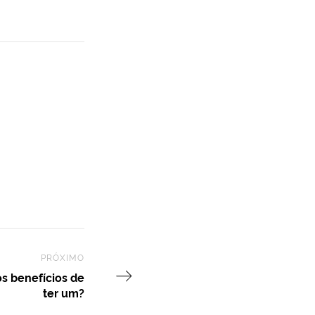
PRÓXIMO
Next Post
os benefícios de
ter um?