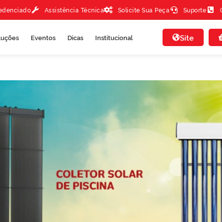
redenciado
Assistência Técnica
Solicite Sua Peça
Suporte
Site
luções
Eventos
Dicas
Institucional