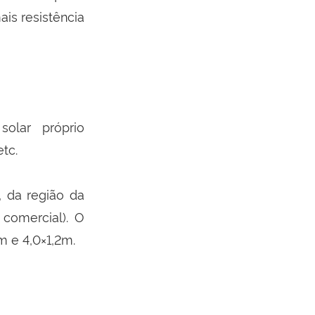
is resistência
olar próprio
etc.
 da região da
 comercial). O
 e 4,0×1,2m.