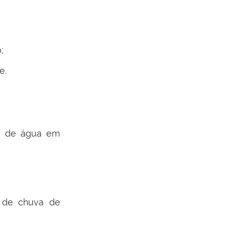
;
e.
sa de água em
a de chuva de