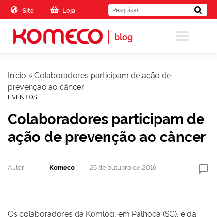
Skip to the content
Site
Loja
blog
Início
»
Colaboradores participam de ação de
prevenção ao câncer
EVENTOS
Colaboradores participam de
ação de prevenção ao câncer
Autor
Komeco
25 de outubro de 2016
Os colaboradores da Komlog, em Palhoça (SC), e da