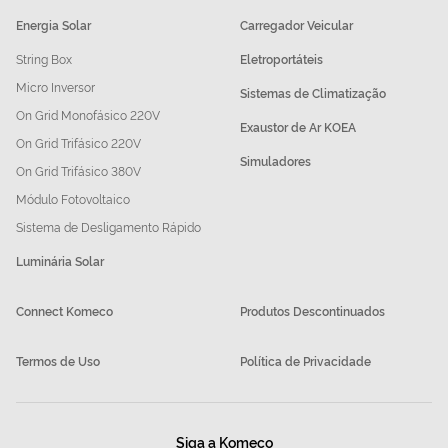
Energia Solar
Carregador Veicular
String Box
Eletroportáteis
Micro Inversor
Sistemas de Climatização
On Grid Monofásico 220V
Exaustor de Ar KOEA
On Grid Trifásico 220V
Simuladores
On Grid Trifásico 380V
Módulo Fotovoltaico
Sistema de Desligamento Rápido
Luminária Solar
Connect Komeco
Produtos Descontinuados
Termos de Uso
Política de Privacidade
Siga a Komeco