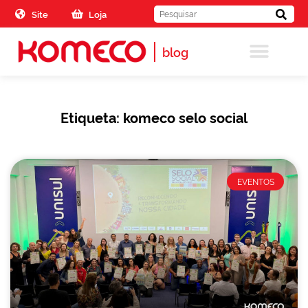
Skip to the content
Site
Loja
blog
Etiqueta: komeco selo social
EVENTOS