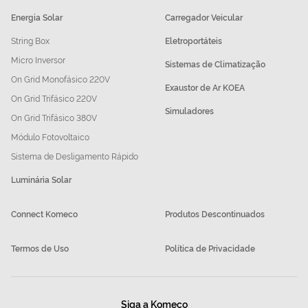
Energia Solar
Carregador Veicular
String Box
Eletroportáteis
Micro Inversor
Sistemas de Climatização
On Grid Monofásico 220V
Exaustor de Ar KOEA
On Grid Trifásico 220V
Simuladores
On Grid Trifásico 380V
Módulo Fotovoltaico
Sistema de Desligamento Rápido
Luminária Solar
Connect Komeco
Produtos Descontinuados
Termos de Uso
Política de Privacidade
Siga a Komeco