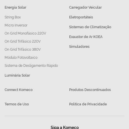
Energia Solar
Carregador Veicular
String Box
Eletroportáteis
Micro Inversor
Sistemas de Climatização
On Grid Monofásico 220V
Exaustor de Ar KOEA
On Grid Trifásico 220V
Simuladores
On Grid Trifásico 380V
Módulo Fotovoltaico
Sistema de Desligamento Rápido
Luminária Solar
Connect Komeco
Produtos Descontinuados
Termos de Uso
Política de Privacidade
Siga a Komeco