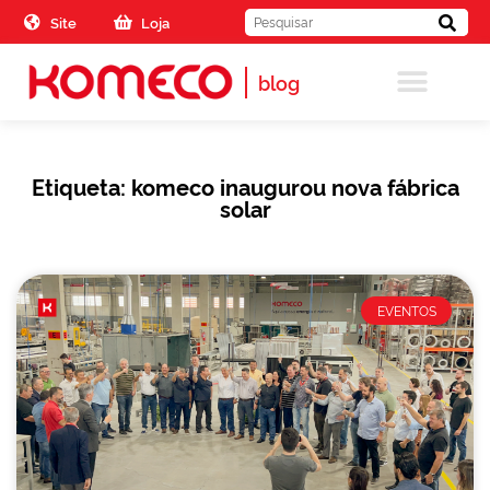
Skip to the content
Site
Loja
blog
Etiqueta: komeco inaugurou nova fábrica
solar
EVENTOS