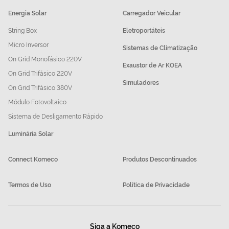
Energia Solar
Carregador Veicular
String Box
Eletroportáteis
Micro Inversor
Sistemas de Climatização
On Grid Monofásico 220V
Exaustor de Ar KOEA
On Grid Trifásico 220V
Simuladores
On Grid Trifásico 380V
Módulo Fotovoltaico
Sistema de Desligamento Rápido
Luminária Solar
Connect Komeco
Produtos Descontinuados
Termos de Uso
Política de Privacidade
Siga a Komeco