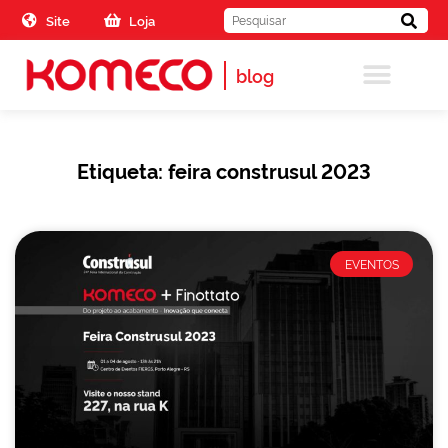
Skip to the content
Site
Loja
blog
Etiqueta: feira construsul 2023
EVENTOS