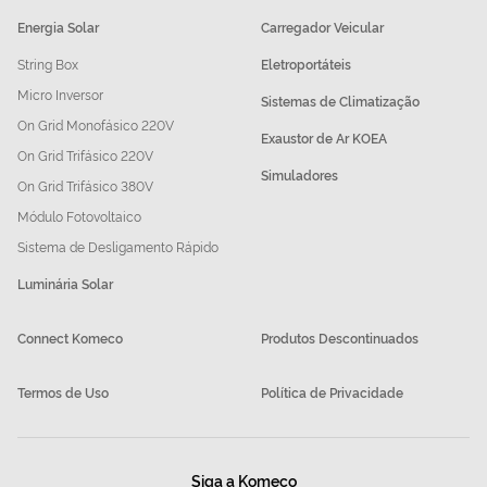
Energia Solar
Carregador Veicular
String Box
Eletroportáteis
Micro Inversor
Sistemas de Climatização
On Grid Monofásico 220V
Exaustor de Ar KOEA
On Grid Trifásico 220V
Simuladores
On Grid Trifásico 380V
Módulo Fotovoltaico
Sistema de Desligamento Rápido
Luminária Solar
Connect Komeco
Produtos Descontinuados
Termos de Uso
Política de Privacidade
Siga a Komeco