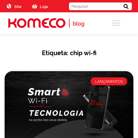
Skip to the content
Site
Loja
blog
Etiqueta: chip wi-fi
LANÇAMENTOS