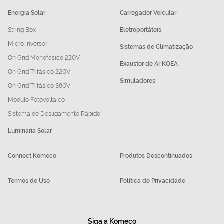
Energia Solar
Carregador Veicular
String Box
Eletroportáteis
Micro Inversor
Sistemas de Climatização
On Grid Monofásico 220V
Exaustor de Ar KOEA
On Grid Trifásico 220V
Simuladores
On Grid Trifásico 380V
Módulo Fotovoltaico
Sistema de Desligamento Rápido
Luminária Solar
Connect Komeco
Produtos Descontinuados
Termos de Uso
Política de Privacidade
Siga a Komeco