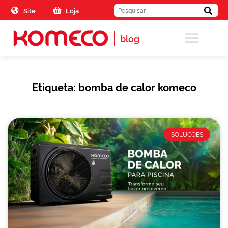
Skip to the content
Site
Loja
blog
Etiqueta: bomba de calor komeco
SOLUÇÕES